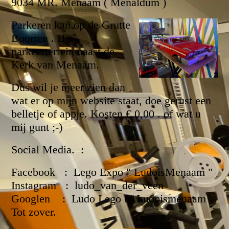
9034 MR. Menaam ( Menaldum )
Parkeren kan op de Grutte
Buorren . Het
parkeerterrein naast de
Kerk van Menaam.
Dus wil je meer zien dan
wat er op mijn website staat, doe gerust een
belletje of
appje. Kosten € 0,00 . of wat u
mij gunt ;-)
Social Media. :
Facebook : Lego Expo " LudoisMenaam "
Instagram : ludo_van_der_veen
Googlen : Ludo Lego of Ludoismenaam
Tot zover.