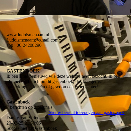
www.ludoismenaam.nl.
Ludoismenaam@gmail.com.
app : 06-24208290
GASTENBOEK
Ik ben altijd benieuwd wie deze website heeft bezocht. Ik ben
blij met elk bericht in dit gastenboek, dus laat gerust
opmerkingen, ideeën of gewoon een groet achter!
Gastenboek
7 berichten op 2 pagina's
Nieuw bericht toevoegen aan gastenboek
Danny Van Strien
20-03-25
21:30:06
Succes met het Gastenboek