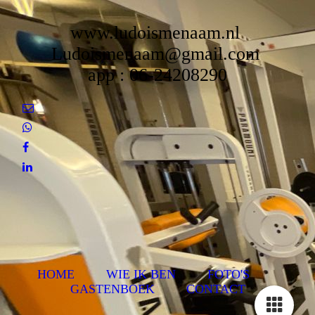
www.ludoismenaam.nl
Ludoismenaam@gmail.com
app : 06-24208290
HOME
WIE IK BEN
FOTO'S
GASTENBOEK
CONTACT