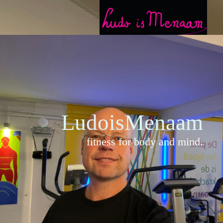
LudoisMenaam
fitness for body and mind.