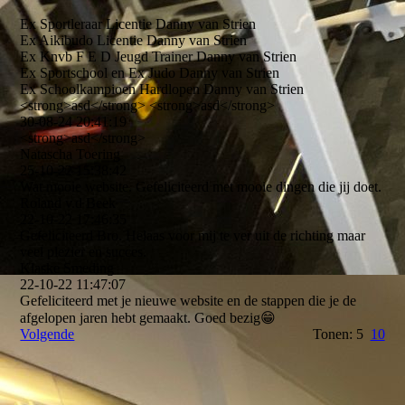
Ex Sportleraar Licentie Danny van Strien
Ex Aikibudo Licentie Danny van Strien
Ex Knvb F E D Jeugd Trainer Danny van Strien
Ex Sportschool en Ex Judo Danny van Strien
Ex Schoolkampioen Hardlopen Danny van Strien
<strong>asd</strong> <strong>asd</strong>
30-08-24
20:41:19
<strong>asd</­strong>
Natascha Toering
25-10-22
15:38:42
Wat mooie website. Gefeliciteerd met mooie dingen die jij doet.
Roland v.d Beek
22-10-22
17:46:35
Gefeliciteerd Bro. Helaas voor mij te ver uit de richting maar
veel plezier en succes.
Klaske Smeding
22-10-22
11:47:07
Gefeliciteerd met je nieuwe website en de stappen die je de
afgelopen jaren hebt gemaakt. Goed bezig😁
Volgende
Tonen: 5
10